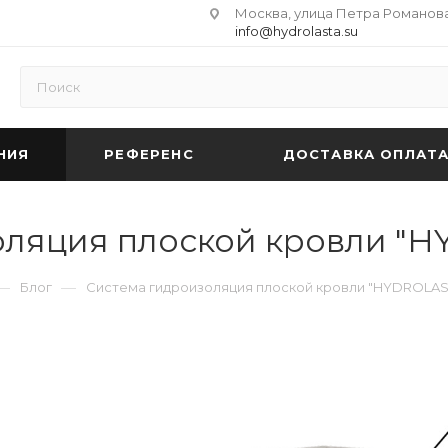
Москва, улица Петра Романова 
info@hydrolasta.su
НИЯ
РЕФЕРЕНС
ДОСТАВКА ОПЛАТ
оляция плоской кровли "
—
—
Блог
Система гидроизоляция плоской кровли "HYDROLA