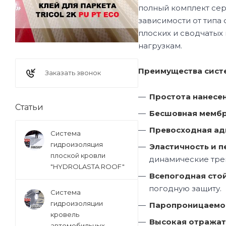
полный комплект сер
зависимости от типа
плоских и сводчатых
нагрузкам.
Преимущества сист
Заказать звонок
Простота нанесен
Статьи
Бесшовная мембр
Превосходная ад
Система
гидроизоляция
Эластичность и 
плоской кровли
динамические тре
"HYDROLASTA ROOF"
Всепогодная стой
погодную защиту.
Система
гидроизоляции
Паропроницаемос
кровель
Высокая отражат
автомобильных