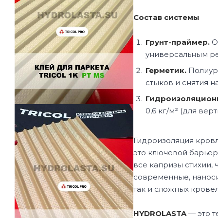
Состав системы
Грунт-праймер.
О
универсальным р
Герметик.
Полиур
стыков и снятия н
Гидроизоляционн
0,6 кг/м² (для вер
Гидроизоляция кровл
это ключевой барьер,
все капризы стихии,
современные, наноси
так и сложных крове
HYDROLASTA
— это т