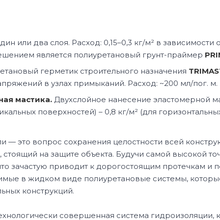
дин или два слоя. Расход: 0,15–0,3 кг/м² в зависимос
ешением является полиуретановый грунт-праймер
PRI
етановый герметик строительного назначения
TRIMAS
апряжений в узлах примыканий. Расход: ~200 мл/пог. м.
ая мастика.
Двухслойное нанесение эластомерной м
тикальных поверхностей) – 0,8 кг/м² (для горизонтальных
и — это вопрос сохранения целостности всей конструк
 стоящий на защите объекта. Будучи самой высокой точ
 что зачастую приводит к дорогостоящим протечкам и
мые в жидком виде полиуретановые системы, которые
льных конструкций.
ехнологически совершенная система гидроизоляции, к