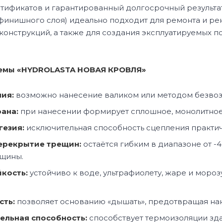
тификатов и гарантированный долгосрочный результа
 финишного слоя) идеально подходит для ремонта и ре
 конструкций, а также для создания эксплуатируемых 
емы «HYDROLASTA НОВАЯ КРОВЛЯ»
ия:
возможно нанесение валиком или методом безво
ана:
при нанесении формирует сплошное, монолитное 
гезия:
исключительная способность сцепления практи
перекрытие трещин:
остаётся гибким в диапазоне от -
щины.
кость:
устойчиво к воде, ультрафиолету, жаре и моро
ть:
позволяет основанию «дышать», предотвращая нак
ельная способность:
способствует термоизоляции зда