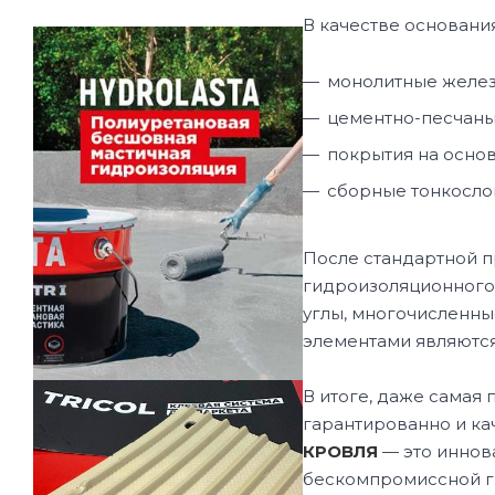
В качестве основания
монолитные желез
цементно-песчаные
покрытия на осно
сборные тонкосло
После стандартной п
гидроизоляционного 
углы, многочисленн
элементами являются
В итоге, даже самая
гарантированно и ка
КРОВЛЯ
— это иннов
бескомпромиссной г