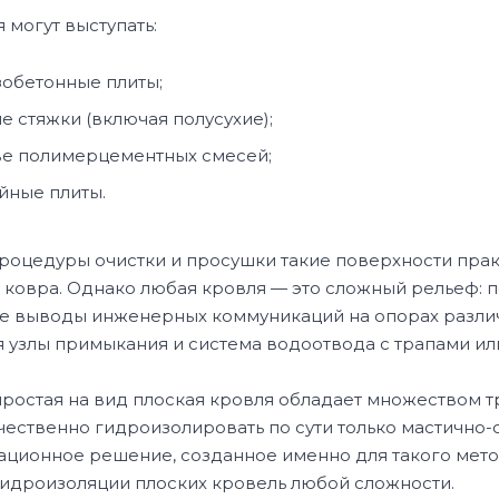
 могут выступать:
обетонные плиты;
 стяжки (включая полусухие);
ве полимерцементных смесей;
йные плиты.
роцедуры очистки и просушки такие поверхности прак
ковра. Однако любая кровля — это сложный рельеф: п
ые выводы инженерных коммуникаций на опорах разл
 узлы примыкания и система водоотвода с трапами и
 простая на вид плоская кровля обладает множеством 
чественно гидроизолировать по сути только мастично
ационное решение, созданное именно для такого мето
идроизоляции плоских кровель любой сложности.