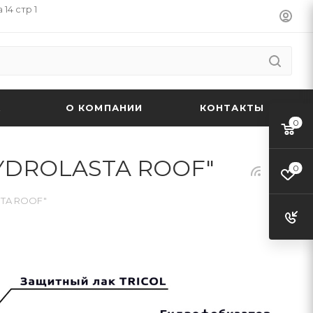
14 стр 1
А
О КОМПАНИИ
КОНТАКТЫ
0
HYDROLASTA ROOF"
0
STA ROOF"