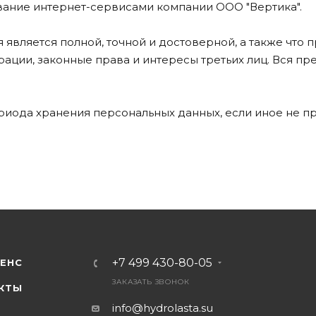
ование интернет-сервисами компании ООО "Вертика".
 является полной, точной и достоверной, а также чт
ции, законные права и интересы третьих лиц. Вся п
ериода хранения персональных данных, если иное не 
+7 499 430-80-05
ЕНС
ЗАКАЗАТЬ ЗВОНОК
КТЫ
info@hydrolasta.su